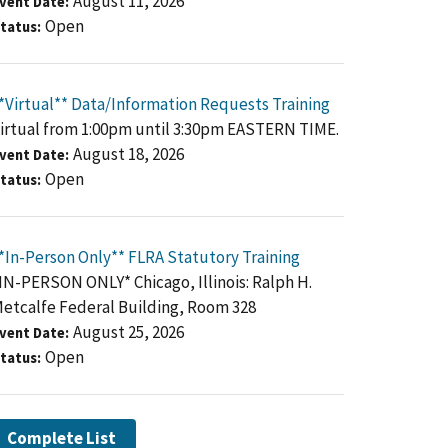
August 11, 2026
vent Date
Open
tatus
*Virtual** Data/Information Requests Training
irtual from 1:00pm until 3:30pm EASTERN TIME.
August 18, 2026
vent Date
Open
tatus
*In-Person Only** FLRA Statutory Training
IN-PERSON ONLY* Chicago, Illinois: Ralph H.
etcalfe Federal Building, Room 328
August 25, 2026
vent Date
Open
tatus
Complete List