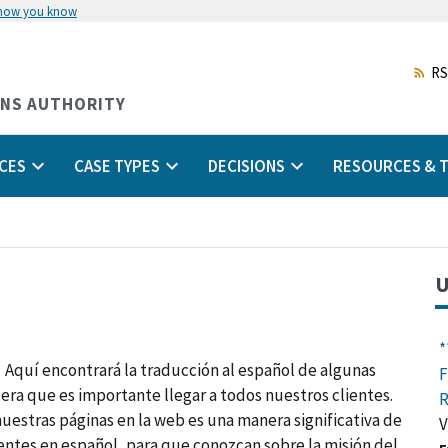
 how you know
Skip
to
main
RS
content
ONS AUTHORITY
CES
CASE TYPES
DECISIONS
RESOURCES & T
U
*
 Aquí encontrará la traducción al español de algunas
F
era que es importante llegar a todos nuestros clientes.
R
nuestras páginas en la web es una manera significativa de
V
uentes en español, para que conozcan sobre la misión del