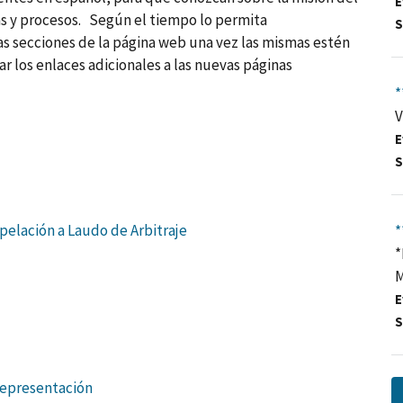
E
as y procesos. Según el tiempo lo permita
S
s secciones de la página web una vez las mismas estén
r los enlaces adicionales a las nuevas páginas
*
V
E
S
Apelación a Laudo de Arbitraje
*
*
M
E
S
Representación