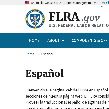
An
official website of the United States government
Here’s
FLRA
.gov
U.S. FEDERAL LABOR RELATI
HOME
ABOUT
COMPONENTS & OFFI
Breadcrumb
Home
Español
Español
Bienvenido a la página web del FLRA en Español.
secciones de nuestra página web. El FLRA consid
Proveer la traducción al español de algunas de 
llegar a aquellas personas de origen hispano fl