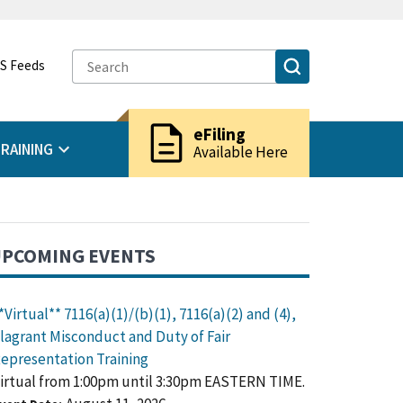
S Feeds
description
eFiling
RAINING
Available Here
PCOMING EVENTS
*Virtual** 7116(a)(1)/(b)(1), 7116(a)(2) and (4),
lagrant Misconduct and Duty of Fair
epresentation Training
irtual from 1:00pm until 3:30pm EASTERN TIME.